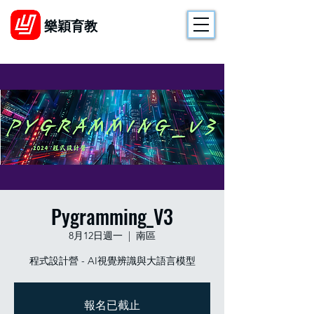
樂穎育教
Pygramming_V3
8月12日週一
  |  
南區
程式設計營 - AI視覺辨識與大語言模型
報名已截止