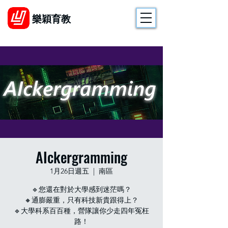
樂穎育教
AIckergramming
1月26日週五
  |  
南區
🔹您還在對於大學感到迷茫嗎？
🔸通膨嚴重，只有科技新貴跟得上？
🔹大學科系百百種，營隊讓你少走四年冤枉
路！