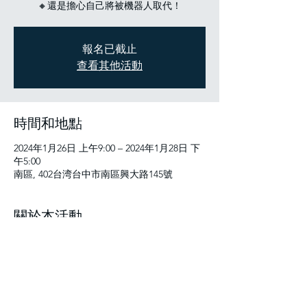
🔸還是擔心自己將被機器人取代！
報名已截止
查看其他活動
時間和地點
2024年1月26日 上午9:00 – 2024年1月28日 下
午5:00
南區, 402台湾台中市南區興大路145號
關於本活動
01/26 Day1 破冰、營隊介紹、專題講解、基
本程式、程式邏輯(3h)   、簡短AI講座
(30min)          

01/27 Day2 網頁程式設計、AI語言模型教
學、深度學習教學、網頁智能聊天機器人製作