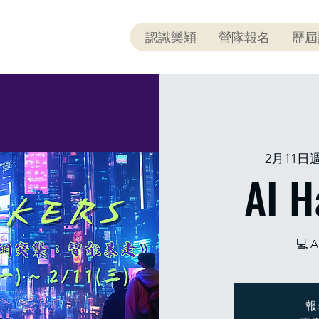
認識樂穎
營隊報名
歷屆
2月11日
AI H
💻 
報