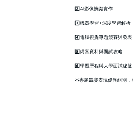
2️⃣AI影像辨識實作
3️⃣機器學習+深度學習解析
4️⃣電腦視覺專題競賽與發表
5️⃣備審資料與面試攻略
6️⃣學習歷程與大學面試秘笈
🥇專題競賽表現優異組別