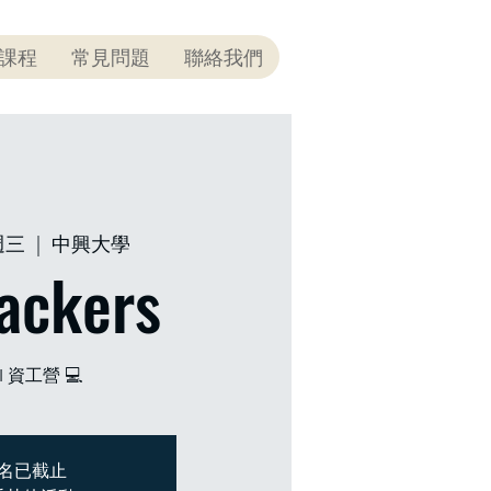
課程
常見問題
聯絡我們
週三
  |  
中興大學
ackers
AI 資工營 💻
名已截止