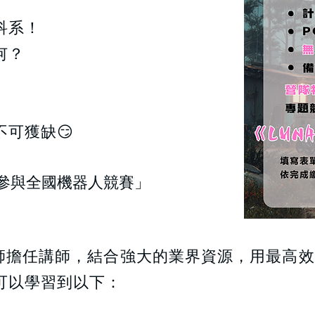
科系！
何？
可獲缺😏
參與全國機器人競賽」
程師擔任講師，結合強大的業界資源，用最高
可以學習到以下：