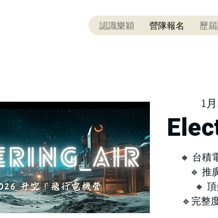
認識樂穎
營隊報名
歷屆
1月
Elec
🔸 台
🔹 
🔸
🔹完整