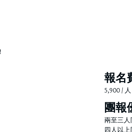
！
​報名
5,900 / 人
團報
兩至三人同行
四人以上同行