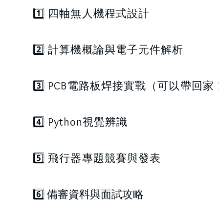
1️⃣ 四軸無人機程式設計
2️⃣ 計算機概論與電子元件解析
3️⃣ PCB電路板焊接實戰（可以帶回家
4️⃣ Python視覺辨識
5️⃣ 飛行器專題競賽與發表
6️⃣ 備審資料與面試攻略